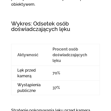
obiektywem.
Wykres: Odsetek osób
doświadczających lęku
Procent osób
Aktywność
doświadczających
lęku
Lęk przed
70%
kamerą
Wystąpienia
37%
publiczne
Strategie pokonywania lęku przed kamerą